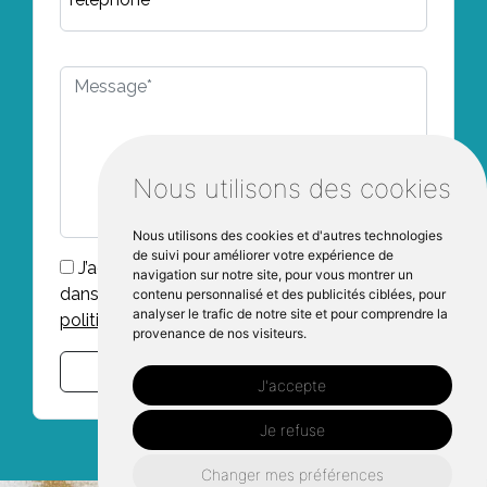
Nous utilisons des cookies
Nous utilisons des cookies et d'autres technologies
de suivi pour améliorer votre expérience de
J’accepte que mes données soient utilisées
navigation sur notre site, pour vous montrer un
dans le cadre de ma demande, voir la
contenu personnalisé et des publicités ciblées, pour
analyser le trafic de notre site et pour comprendre la
politique de confidentialité.*
provenance de nos visiteurs.
Envoyer
J'accepte
Je refuse
Changer mes préférences